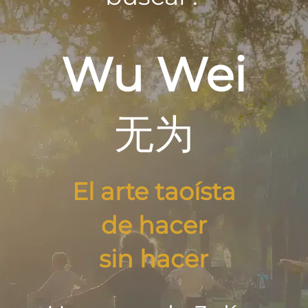
Wu Wei
无为
El arte taoísta
de hacer
sin hacer