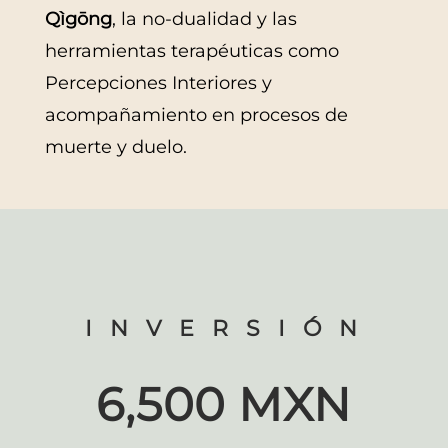
Qìgōng
, la no-dualidad y las
herramientas terapéuticas como
Percepciones Interiores y
acompañamiento en procesos de
muerte y duelo.
I N V E R S I Ó N
6,500 MXN