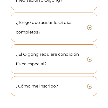
meditación o Qigong?
¿Tengo que asistir los 3 días
G
completos?
¿El Qigong requiere condición
G
física especial?
G
¿Cómo me inscribo?