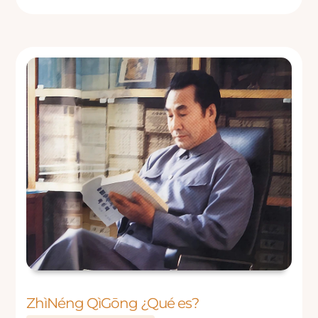
ZhìNéng QìGōng ¿Qué es?