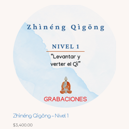
Zhìnéng Qìgōng – Nivel 1
$
3,400.00