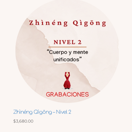
últimos
Zhìnéng Qìgōng – Nivel 2
$
3,680.00