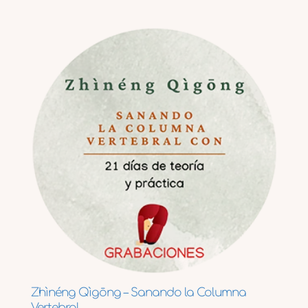
Zhìnéng Qìgōng – Sanando la Columna
Vertebral