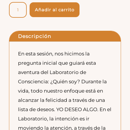
Budismo
Añadir al carrito
|
Los
aspectos
Descripción
de
la
En esta sesión, nos hicimos la
mente:
pregunta inicial que guiará esta
maneras
aventura del Laboratorio de
de
Consciencia: ¿Quién soy? Durante la
conocer
vida, todo nuestro enfoque está en
la
alcanzar la felicidad a través de una
realidad
lista de deseos. YO DESEO ALGO. En el
cantidad
Laboratorio, la intención es ir
moviendo la atención, a través de la