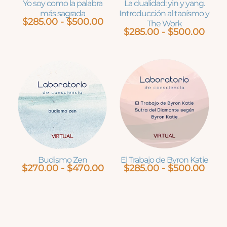
Yo soy como la palabra
La dualidad: yin y yang.
más sagrada
Introducción al taoísmo y
Rango
$
285.00
-
$
500.00
The Work
de
Ran
$
285.00
-
$
500.00
precios:
de
desde
preci
$285.00
desd
hasta
$285
$500.00
hast
$500
Budismo Zen
El Trabajo de Byron Katie
Rango
Ran
$
270.00
-
$
470.00
$
285.00
-
$
500.00
de
de
precios:
preci
desde
desd
$270.00
$285
hasta
hast
$470.00
$500