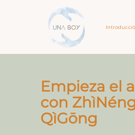
Introducci
Empieza el 
con
ZhìNén
QìGōng