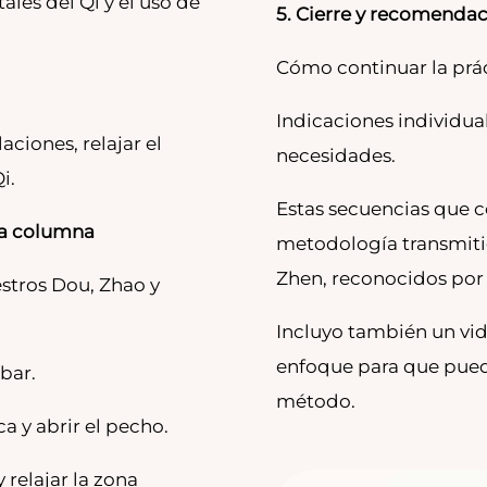
les del Qi y el uso de
5. Cierre y recomenda
Cómo continuar la prác
Indicaciones individua
aciones, relajar el
necesidades.
i.
Estas secuencias que c
 la columna
metodología transmiti
Zhen, reconocidos por 
stros Dou, Zhao y
Incluyo también un vi
enfoque para que pued
bar.
método.
ca y abrir el pecho.
 relajar la zona