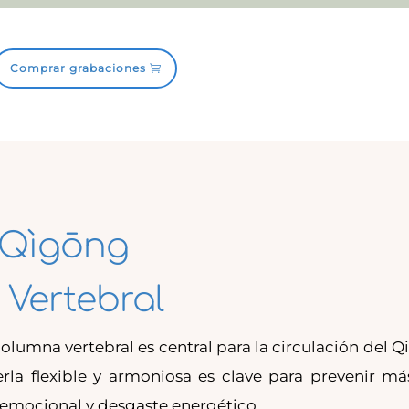
Comprar grabaciones
g Qìgōng
 Vertebral
 columna vertebral es central para la circulación del Qi
erla flexible y armoniosa es clave para prevenir má
z emocional y desgaste energético.