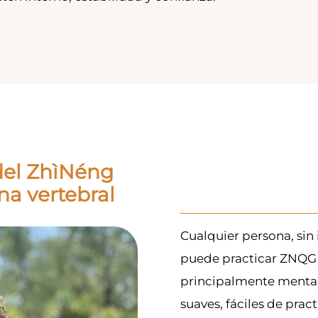
del
ZhìNéng
a vertebral
Cualquier persona, sin 
puede practicar ZNQG 
principalmente mental
suaves, fáciles de prac