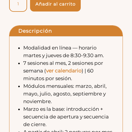
Método
Añadir al carrito
cuerpo
y
mente
Descripción
unificados
de
Modalidad en línea — horario
martes y jueves de 8:30-9:30 am.
Zhìnéng
7 sesiones al mes, 2 sesiones por
Qìgōng
semana (
ver calendario
) | 60
3
minutos por sesión.
módulos
Módulos mensuales: marzo, abril,
mayo, julio, agosto, septiembre y
cantidad
noviembre.
Marzo es la base: introducción +
secuencia de apertura y secuencia
de cierre.
A partir de abril: 2 posturas por mes